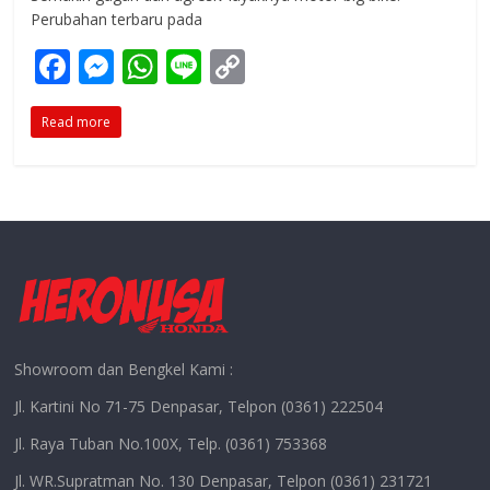
Perubahan terbaru pada
F
M
W
Li
C
ac
e
h
n
o
Read more
e
ss
at
e
p
b
e
s
y
o
n
A
Li
o
g
p
n
k
er
p
k
Showroom dan Bengkel Kami :
Jl. Kartini No 71-75 Denpasar, Telpon (0361) 222504
Jl. Raya Tuban No.100X, Telp. (0361) 753368
Jl. WR.Supratman No. 130 Denpasar, Telpon (0361) 231721