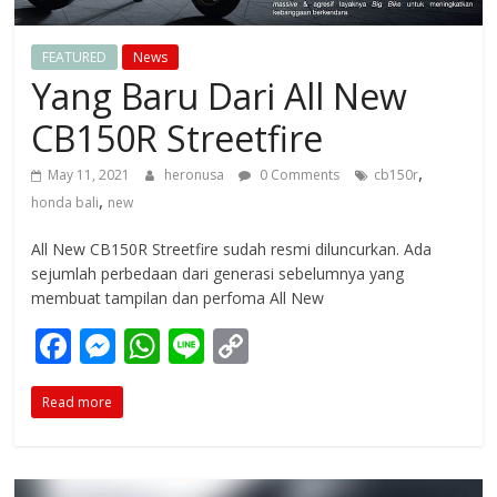
FEATURED
News
Yang Baru Dari All New
CB150R Streetfire
,
May 11, 2021
heronusa
0 Comments
cb150r
,
honda bali
new
All New CB150R Streetfire sudah resmi diluncurkan. Ada
sejumlah perbedaan dari generasi sebelumnya yang
membuat tampilan dan perfoma All New
F
M
W
Li
C
ac
e
h
n
o
Read more
e
ss
at
e
p
b
e
s
y
o
n
A
Li