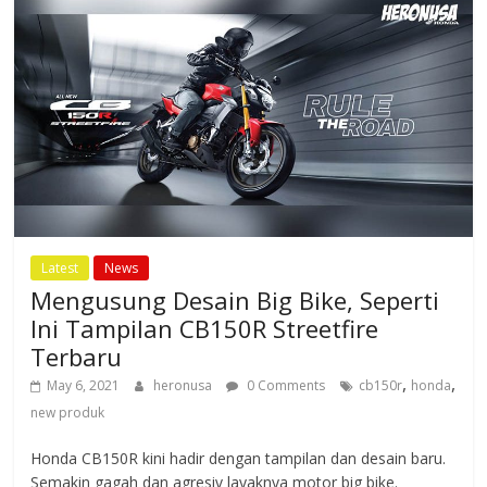
o
g
p
n
k
er
p
k
Latest
News
Mengusung Desain Big Bike, Seperti
Ini Tampilan CB150R Streetfire
Terbaru
,
,
May 6, 2021
heronusa
0 Comments
cb150r
honda
new produk
Honda CB150R kini hadir dengan tampilan dan desain baru.
Semakin gagah dan agresiv layaknya motor big bike.