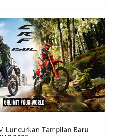
p
y
Li
n
k
M Luncurkan Tampilan Baru