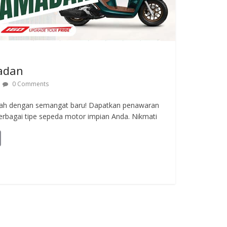
adan
0 Comments
ah dengan semangat baru! Dapatkan penawaran
berbagai tipe sepeda motor impian Anda. Nikmati
C
o
p
y
Li
n