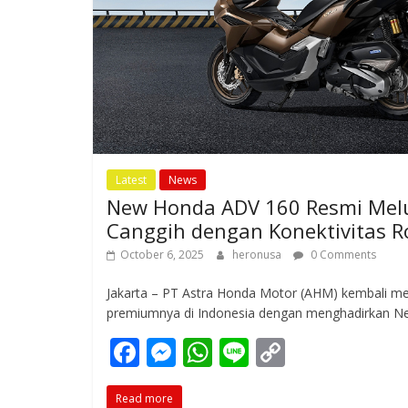
Latest
News
New Honda ADV 160 Resmi Melu
Canggih dengan Konektivitas 
October 6, 2025
heronusa
0 Comments
Jakarta – PT Astra Honda Motor (AHM) kembali mem
premiumnya di Indonesia dengan menghadirkan N
F
M
W
Li
C
ac
e
h
n
o
Read more