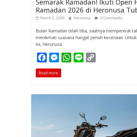
Semarak Ramadan! Ikuti Open 
Ramadan 2026 di Heronusa Tu
March 3, 2026
heronusa
0 Comments
Bulan Ramadan telah tiba, saatnya mempererat tali
menikmati suasana hangat penuh keceriaan. Untu
ini, Heronusa
F
M
W
Li
C
ac
e
h
n
o
Read more
e
ss
at
e
p
b
e
s
y
o
n
A
Li
o
g
p
n
k
er
p
k