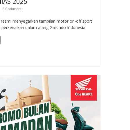
IIAS 2025
0 Comments
resmi menyegarkan tampilan motor on-off sport
iperkenalkan dalam ajang Gaikindo Indonesia
C
o
p
y
Li
n
k