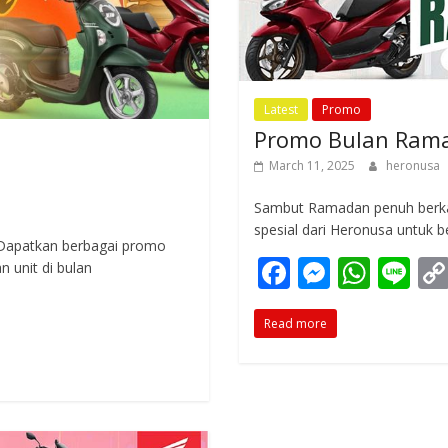
Latest
Promo
Promo Bulan Ram
March 11, 2025
heronusa
Sambut Ramadan penuh berk
spesial dari Heronusa untuk 
 Dapatkan berbagai promo
F
M
W
Li
 unit di bulan
ac
e
h
n
Read more
e
ss
at
e
b
e
s
o
n
A
o
g
p