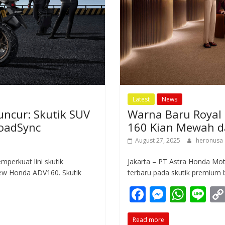
Latest
News
ncur: Skutik SUV
Warna Baru Royal 
RoadSync
160 Kian Mewah d
August 27, 2025
heronusa
perkuat lini skutik
Jakarta – PT Astra Honda Mo
ew Honda ADV160. Skutik
terbaru pada skutik premium
F
M
W
Li
ac
e
h
n
Read more