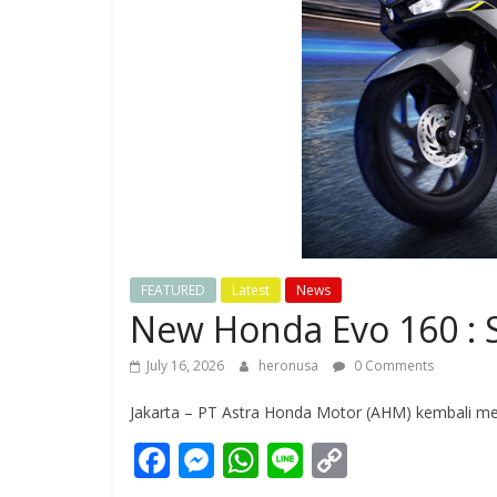
FEATURED
Latest
News
New Honda Evo 160 : 
July 16, 2026
heronusa
0 Comments
Jakarta – PT Astra Honda Motor (AHM) kembali m
F
M
W
Li
C
ac
e
h
n
o