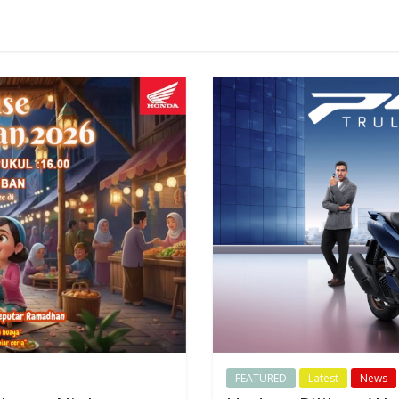
FEATURED
Latest
News