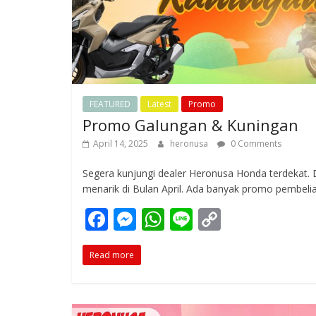
FEATURED
Latest
Promo
Promo Galungan & Kuningan
April 14, 2025
heronusa
0 Comments
Segera kunjungi dealer Heronusa Honda terdekat.
menarik di Bulan April. Ada banyak promo pembelian
F
M
W
Li
C
ac
e
h
n
o
Read more
e
ss
at
e
p
b
e
s
y
o
n
A
Li