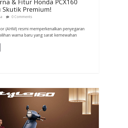
rna & Fitur Honda PCX160
u Skutik Premium!
sa
0 Comments
otor (AHM) resmi memperkenalkan penyegaran
pilihan warna baru yang sarat kemewahan
C
o
p
y
Li
n
k