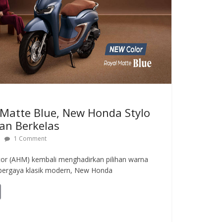
Matte Blue, New Honda Stylo
an Berkelas
1 Comment
tor (AHM) kembali menghadirkan pilihan warna
 bergaya klasik modern, New Honda
C
o