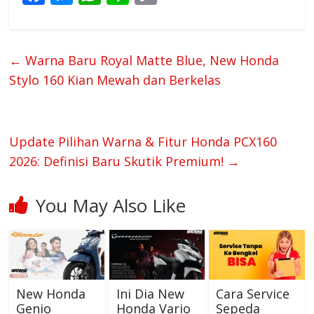
ac
e
h
n
o
e
ss
at
e
p
b
e
s
y
←
Warna Baru Royal Matte Blue, New Honda
o
n
A
Li
Stylo 160 Kian Mewah dan Berkelas
o
g
p
n
k
er
p
k
Update Pilihan Warna & Fitur Honda PCX160
2026: Definisi Baru Skutik Premium!
→
You May Also Like
New Honda
Ini Dia New
Cara Service
Genio
Honda Vario
Sepeda