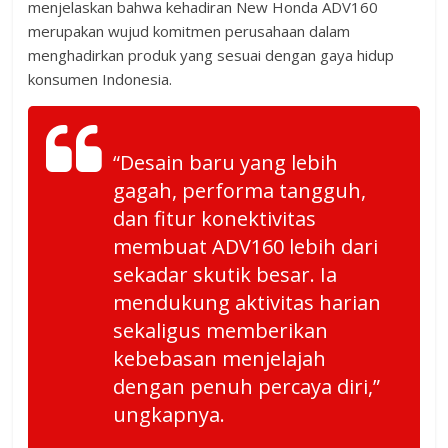
menjelaskan bahwa kehadiran New Honda ADV160
merupakan wujud komitmen perusahaan dalam
menghadirkan produk yang sesuai dengan gaya hidup
konsumen Indonesia.
“Desain baru yang lebih
gagah, performa tangguh,
dan fitur konektivitas
membuat ADV160 lebih dari
sekadar skutik besar. Ia
mendukung aktivitas harian
sekaligus memberikan
kebebasan menjelajah
dengan penuh percaya diri,”
ungkapnya.