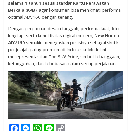
selama 1 tahun
sesuai standar
Kartu Perawatan
Berkala (KPB)
, agar konsumen bisa menikmati performa
optimal ADV160 dengan tenang.
Dengan perpaduan desain tangguh, performa kuat, fitur
lengkap, serta konektivitas digital modern,
New Honda
ADV160
semakin menegaskan posisinya sebagai skutik
penjelajah paling premium di Indonesia. Model ini
merepresentasikan
The SUV Pride
, simbol kebanggaan,
ketangguhan, dan kebebasan dalam setiap perjalanan.
F
M
W
Li
C