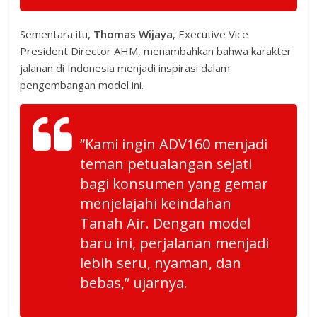
Sementara itu,
Thomas Wijaya
, Executive Vice
President Director AHM, menambahkan bahwa karakter
jalanan di Indonesia menjadi inspirasi dalam
pengembangan model ini.
“Kami ingin ADV160 menjadi
teman petualangan sejati
bagi konsumen yang gemar
menjelajahi keindahan
Tanah Air. Dengan model
baru ini, perjalanan menjadi
lebih seru, nyaman, dan
bebas,” ujarnya.