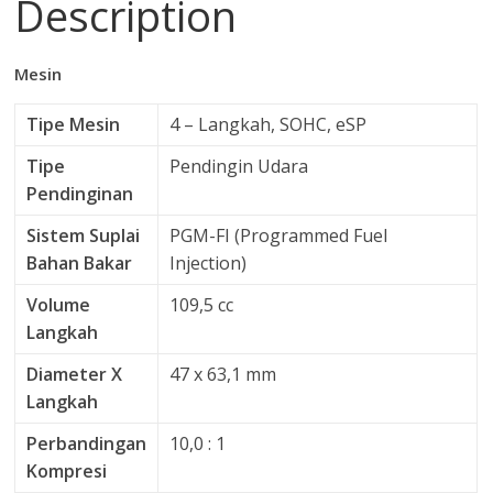
Description
o
g
p
n
k
er
p
k
Mesin
Tipe Mesin
4 – Langkah, SOHC, eSP
Tipe
Pendingin Udara
Pendinginan
Sistem Suplai
PGM-FI (Programmed Fuel
Bahan Bakar
Injection)
Volume
109,5 cc
Langkah
Diameter X
47 x 63,1 mm
Langkah
Perbandingan
10,0 : 1
Kompresi