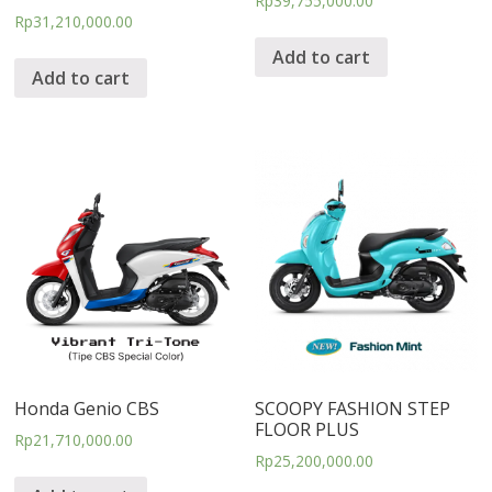
Rp
39,755,000.00
Rp
31,210,000.00
Add to cart
Add to cart
Honda Genio CBS
SCOOPY FASHION STEP
FLOOR PLUS
Rp
21,710,000.00
Rp
25,200,000.00