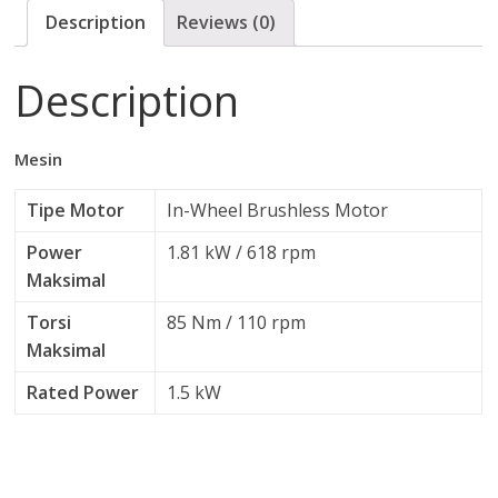
e
ss
at
e
p
Description
Reviews (0)
b
e
s
y
o
n
A
Li
Description
o
g
p
n
k
er
p
k
Mesin
Tipe Motor
In-Wheel Brushless Motor
Power
1.81 kW / 618 rpm
Maksimal
Torsi
85 Nm / 110 rpm
Maksimal
Rated Power
1.5 kW