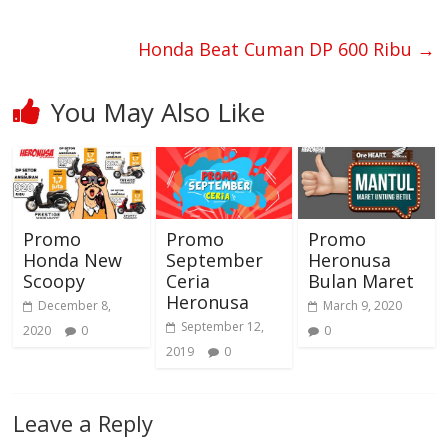
o
g
p
n
k
er
p
k
Honda Beat Cuman DP 600 Ribu
→
You May Also Like
Promo
Promo
Promo
Honda New
September
Heronusa
Scoopy
Ceria
Bulan Maret
Heronusa
December 8,
March 9, 2020
September 12,
2020
0
0
2019
0
Leave a Reply