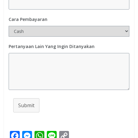
Cara Pembayaran
Pertanyaan Lain Yang Ingin Ditanyakan
Submit
F
M
W
Li
C