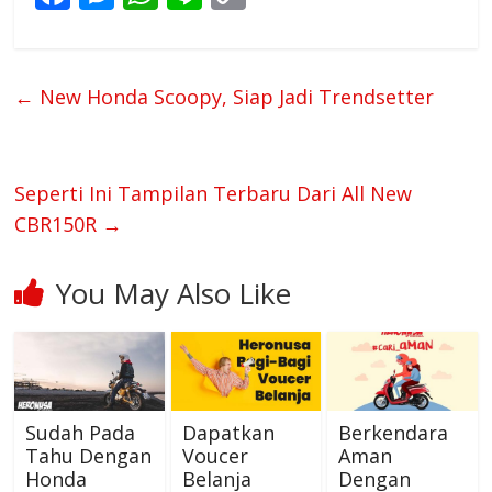
ac
e
h
n
o
e
ss
at
e
p
b
e
s
y
←
New Honda Scoopy, Siap Jadi Trendsetter
o
n
A
Li
o
g
p
n
k
er
p
k
Seperti Ini Tampilan Terbaru Dari All New
CBR150R
→
You May Also Like
Sudah Pada
Dapatkan
Berkendara
Tahu Dengan
Voucer
Aman
Honda
Belanja
Dengan