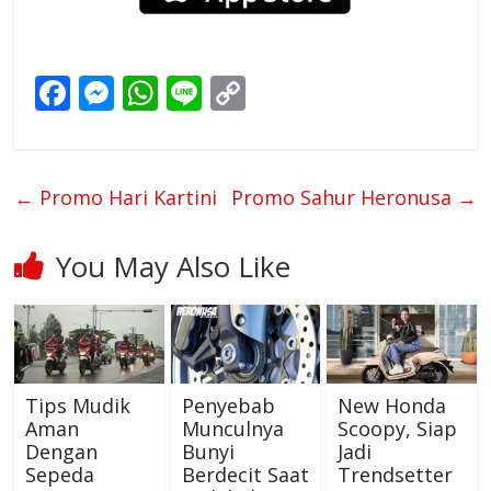
F
M
W
Li
C
ac
e
h
n
o
e
ss
at
e
p
b
e
s
y
←
Promo Hari Kartini
Promo Sahur Heronusa
→
o
n
A
Li
o
g
p
n
You May Also Like
k
er
p
k
Tips Mudik
Penyebab
New Honda
Aman
Munculnya
Scoopy, Siap
Dengan
Bunyi
Jadi
Sepeda
Berdecit Saat
Trendsetter