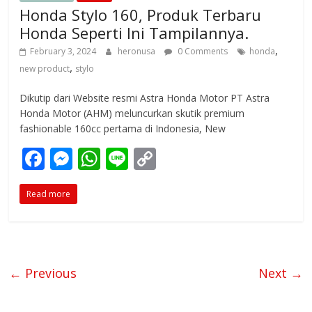
Honda Stylo 160, Produk Terbaru
Honda Seperti Ini Tampilannya.
,
February 3, 2024
heronusa
0 Comments
honda
,
new product
stylo
Dikutip dari Website resmi Astra Honda Motor PT Astra
Honda Motor (AHM) meluncurkan skutik premium
fashionable 160cc pertama di Indonesia, New
F
M
W
Li
C
ac
e
h
n
o
Read more
e
ss
at
e
p
b
e
s
y
o
n
A
Li
o
g
p
n
← Previous
Next →
k
er
p
k