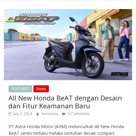
b
e
s
y
o
n
A
Li
o
g
p
n
k
er
p
k
FEATURED
News
All New Honda BeAT dengan Desain
dan Fitur Keamanan Baru
July 3, 2024
heronusa
0 Comments
PT Astra Honda Motor (AHM) meluncurkan All New Honda
BeAT series terbaru melalui sentuhan desain compact