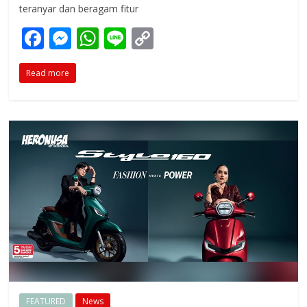
teranyar dan beragam fitur
F
M
W
Li
C
ac
e
h
n
o
Read more
e
ss
at
e
p
b
e
s
y
o
n
A
Li
o
g
p
n
k
er
p
k
FEATURED
News