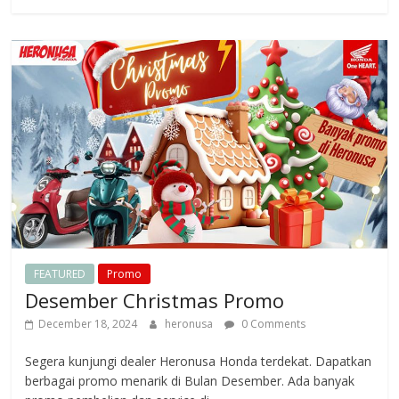
b
e
s
y
o
n
A
Li
o
g
p
n
k
er
p
k
FEATURED
Promo
Desember Christmas Promo
December 18, 2024
heronusa
0 Comments
Segera kunjungi dealer Heronusa Honda terdekat. Dapatkan
berbagai promo menarik di Bulan Desember. Ada banyak