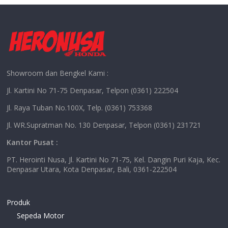
Showroom dan Bengkel Kami :
Jl. Kartini No 71-75 Denpasar, Telpon (0361) 222504
Jl. Raya Tuban No.100X, Telp. (0361) 753368
Jl. WR.Supratman No. 130 Denpasar, Telpon (0361) 231721
Kantor Pusat :
PT. Herointi Nusa, Jl. Kartini No 71-75, Kel. Dangin Puri Kaja, Kec.
Denpasar Utara, Kota Denpasar, Bali, 0361-222504
Produk
Sepeda Motor