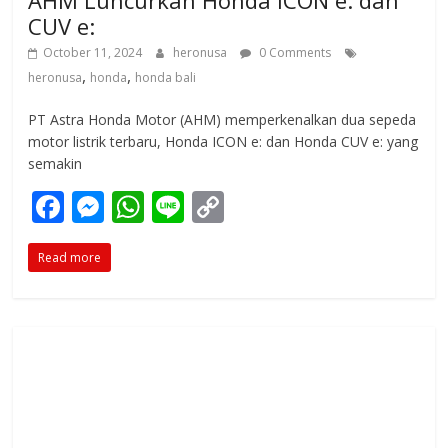
AHM Luncurkan Honda ICON e: dan
CUV e:
October 11, 2024
heronusa
0 Comments
,
,
heronusa
honda
honda bali
PT Astra Honda Motor (AHM) memperkenalkan dua sepeda
motor listrik terbaru, Honda ICON e: dan Honda CUV e: yang
semakin
F
M
W
Li
C
ac
e
h
n
o
Read more
e
ss
at
e
p
b
e
s
y
o
n
A
Li
o
g
p
n
k
er
p
k