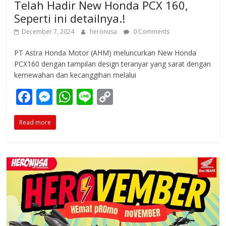
Telah Hadir New Honda PCX 160,
Seperti ini detailnya.!
December 7, 2024
heronusa
0 Comments
PT Astra Honda Motor (AHM) meluncurkan New Honda
PCX160 dengan tampilan design teranyar yang sarat dengan
kemewahan dan kecanggihan melalui
F
M
W
Li
C
ac
e
h
n
o
Read more
e
ss
at
e
p
b
e
s
y
o
n
A
Li
o
g
p
n
k
er
p
k