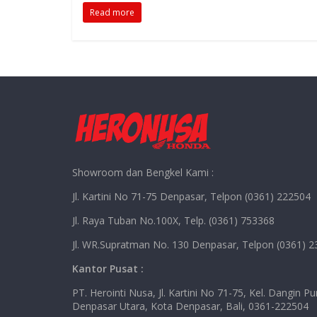
Read more
e
ss
at
e
p
b
e
s
y
o
n
A
Li
o
g
p
n
k
er
p
k
Showroom dan Bengkel Kami :
Jl. Kartini No 71-75 Denpasar, Telpon (0361) 222504
Jl. Raya Tuban No.100X, Telp. (0361) 753368
Jl. WR.Supratman No. 130 Denpasar, Telpon (0361) 
Kantor Pusat :
PT. Herointi Nusa, Jl. Kartini No 71-75, Kel. Dangin Pur
Denpasar Utara, Kota Denpasar, Bali, 0361-222504