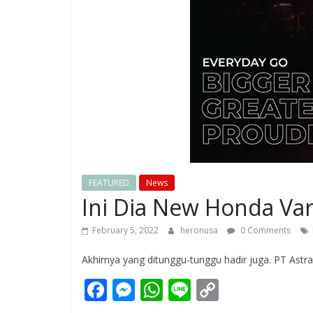
FEATURED
News
Ini Dia New Honda Var
February 5, 2022
heronusa
0 Comments
Akhirnya yang ditunggu-tunggu hadir juga. PT As
F
M
W
Li
C
ac
e
h
n
o