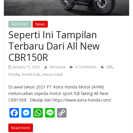
FEATURED
News
Seperti Ini Tampilan
Terbaru Dari All New
CBR150R
,
January 15, 2021
heronusa
0 Comments
CBR
,
,
honda
honda bali
new produk
Di awal tahun 2021 PT Astra Honda Motor (AHM)
meluncurkan sepeda motor sport full fairing All New
CBR150R. Dikutip dari https://www.astra-honda.com/
F
M
W
Li
C
ac
e
h
n
o
Read more
e
ss
at
e
p