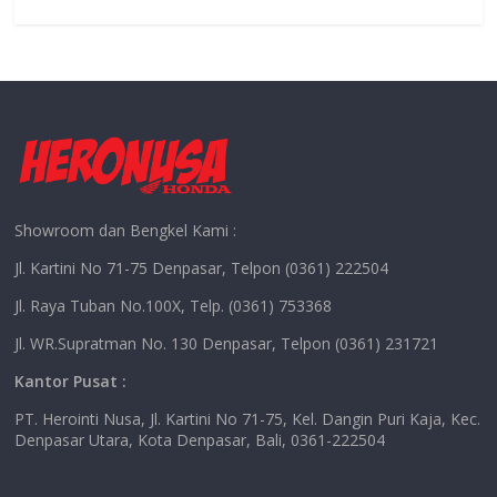
b
e
s
y
o
n
A
Li
o
g
p
n
k
er
p
k
Showroom dan Bengkel Kami :
Jl. Kartini No 71-75 Denpasar, Telpon (0361) 222504
Jl. Raya Tuban No.100X, Telp. (0361) 753368
Jl. WR.Supratman No. 130 Denpasar, Telpon (0361) 231721
Kantor Pusat :
PT. Herointi Nusa, Jl. Kartini No 71-75, Kel. Dangin Puri Kaja, Kec.
Denpasar Utara, Kota Denpasar, Bali, 0361-222504