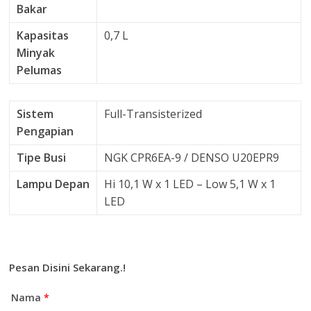
Bakar
Kapasitas
0,7 L
Minyak
Pelumas
Sistem
Full-Transisterized
Pengapian
Tipe Busi
NGK CPR6EA-9 / DENSO U20EPR9
Lampu Depan
Hi 10,1 W x 1 LED – Low 5,1 W x 1
LED
Pesan Disini Sekarang.!
Nama
*