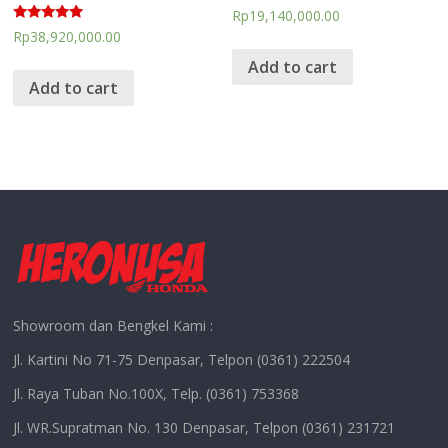
Rp
19,140,000.00
Rated
Rp
38,920,000.00
5.00
out of 5
Add to cart
Add to cart
Showroom dan Bengkel Kami :
Jl. Kartini No 71-75 Denpasar, Telpon (0361) 222504
Jl. Raya Tuban No.100X, Telp. (0361) 753368
Jl. WR.Supratman No. 130 Denpasar, Telpon (0361) 231721