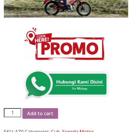
Add to cart
SKU:
AZ0
Categories:
Cub
,
Sepeda Motor