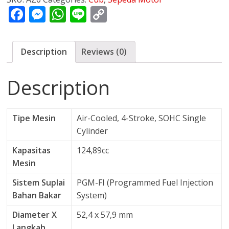
F
M
W
Li
C
ac
e
h
n
o
e
ss
at
e
p
Description
Reviews (0)
b
e
s
y
o
n
A
Li
Description
o
g
p
n
k
er
p
k
Tipe Mesin
Air-Cooled, 4-Stroke, SOHC Single
Cylinder
Kapasitas
124,89cc
Mesin
Sistem Suplai
PGM-FI (Programmed Fuel Injection
Bahan Bakar
System)
Diameter X
52,4 x 57,9 mm
Langkah